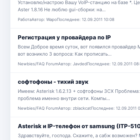
Установлю/настрою Вашу VoIP-станцию на базе *. Цен
Aster 1.8.16 Не люблю gui-сборки: на...
Работа
Автор: Wapo
Последнее: 12.09.2011 10:08
Регистрация у провайдера по IP
Всем Доброе время суток, вот появился провайдер M
вот возникло 3 вопроса: Как прописать...
Newbies/FAQ Forum
Автор: Javded
Последнее: 12.09.2011 08
софтофоны - тихий звук
Имеем: Asterisk 1.6.2.13 + софтофоны 3CX Проблема: 
проблема именно внутри сети. Компы...
Newbies/FAQ Forum
Автор: zblackcat
Последнее: 12.09.2011 
Asterisk и IP-телефон от samsung (ITP-51
Здравствуйте, господа. Скажите, а сабж возможен?