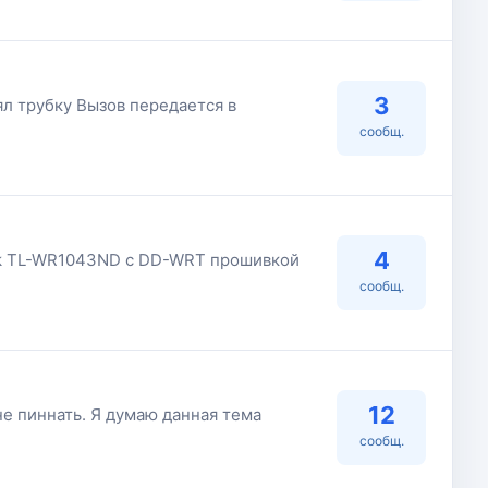
3
ял трубку Вызов передается в
сообщ.
4
-Link TL-WR1043ND c DD-WRT прошивкой
сообщ.
12
не пиннать. Я думаю данная тема
сообщ.