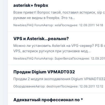
asterisk+ frepbx
Всем привет! Вопрос такой, поставил астериск, sip 
руками не видны в freepbx. Это та...
Newbies/FAQ Forum
Автор: xela
Последнее: 12.09.2011 14:18
VPS и Asterisk...реально?
Можно ли установить Asterisk на VPS-сервер? PS В 
VPS, астериск ругнулся при установке мод...
Newbies/FAQ Forum
Автор: SuperBenza
Последнее: 12.09.201
Продам Digium VPMADT032
Продам 2 модуля эхоподавления Digium VPMADT032
Оборудование
Автор: destroyer
Последнее: 12.09.2011 12:12
Адекватный профессионал по *