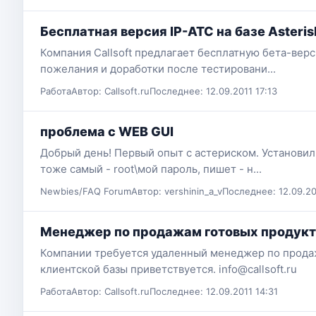
Бесплатная версия IP-АТС на базе Asteris
Компания Callsoft предлагает бесплатную бета-верс
пожелания и доработки после тестировани...
Работа
Автор: Callsoft.ru
Последнее: 12.09.2011 17:13
проблема с WEB GUI
Добрый день! Первый опыт с астериском. Установил 
тоже самый - root\мой пароль, пишет - н...
Newbies/FAQ Forum
Автор: vershinin_a_v
Последнее: 12.09.20
Менеджер по продажам готовых продукто
Компании требуется удаленный менеджер по продаж
клиентской базы приветствуется. info@callsoft.ru
Работа
Автор: Callsoft.ru
Последнее: 12.09.2011 14:31