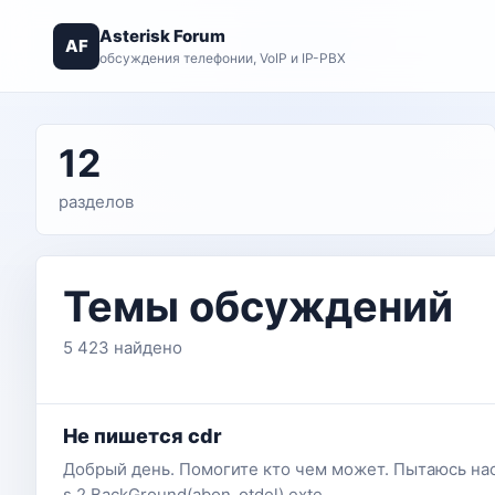
Asterisk Forum
AF
обсуждения телефонии, VoIP и IP-PBX
12
разделов
Темы обсуждений
5 423 найдено
Не пишется cdr
Добрый день. Помогите кто чем может. Пытаюсь настро
s,2,BackGround(abon_otdel) exte...