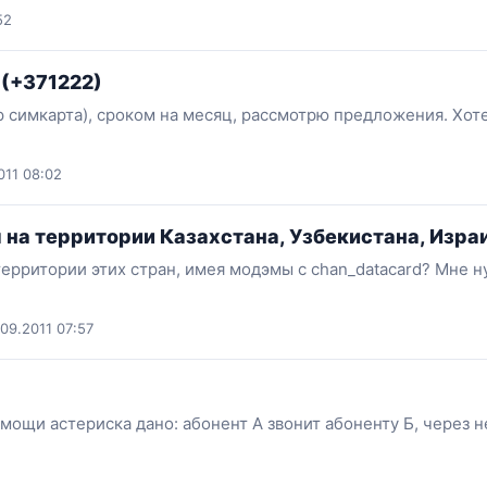
52
 (+371222)
 симкарта), сроком на месяц, рассмотрю предложения. Хоте
011 08:02
на территории Казахстана, Узбекистана, Израи
 территории этих стран, имея модэмы с chan_datacard? Мне 
09.2011 07:57
омощи астериска дано: абонент А звонит абоненту Б, через 