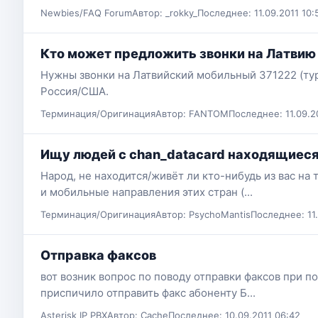
Newbies/FAQ Forum
Автор: _rokky_
Последнее: 11.09.2011 10:
Кто может предложить звонки на Латвию
Нужны звонки на Латвийский мобильный 371222 (тур
Россия/США.
Терминация/Оригинация
Автор: FANTOM
Последнее: 11.09.2
Ищу людей с сhan_datacard находящиеся 
Народ, не находится/живёт ли кто-нибудь из вас на
и мобильные направления этих стран (...
Терминация/Оригинация
Автор: PsychoMantis
Последнее: 11.
Отправка факсов
вот возник вопрос по поводу отправки факсов при п
приспичило отправить факс абоненту Б...
Asterisk IP PBX
Автор: Cache
Последнее: 10.09.2011 06:42