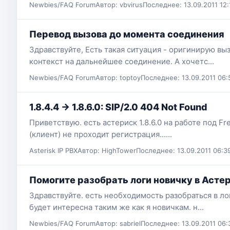
Newbies/FAQ Forum
Автор: vbvirus
Последнее: 13.09.2011 12:
Перевод вызова до момента соединения
Здравствуйте, Есть такая ситуация - оригинирую вы
контекст на дальнейшее соединение. А хочетс...
Newbies/FAQ Forum
Автор: toptoy
Последнее: 13.09.2011 06:
1.8.4.4 -> 1.8.6.0: SIP/2.0 404 Not Found
Приветствую. есть астериск 1.8.6.0 на работе под F
(клиент) не проходит регистрация......
Asterisk IP PBX
Автор: HighTower
Последнее: 13.09.2011 06:3
Помогите разобрать логи новичку в Асте
Здравствуйте. есть необходимость разобраться в ло
будет интересна таким же как я новичкам. н...
Newbies/FAQ Forum
Автор: sabriel
Последнее: 13.09.2011 06: