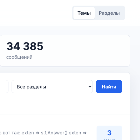
Темы
Разделы
34 385
сообщений
Найти
3
т так: exten => s,1,Answer() exten =>