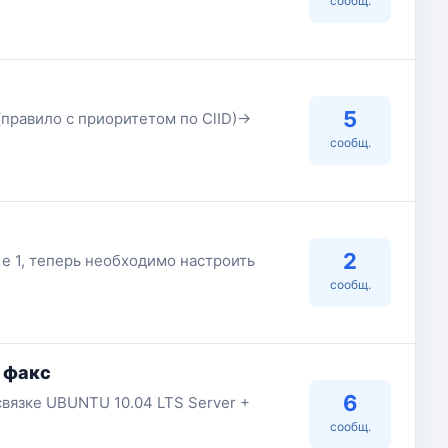
сообщ.
5
(правило с приоритетом по ClID)->
сообщ.
2
 е 1, теперь необходимо настроить
сообщ.
 факс
6
связке UBUNTU 10.04 LTS Server +
сообщ.