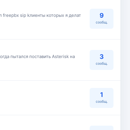
9
л freepbx sip kлиенты которых я делат
сообщ.
3
гда пытался поставить Asterisk на
сообщ.
1
сообщ.