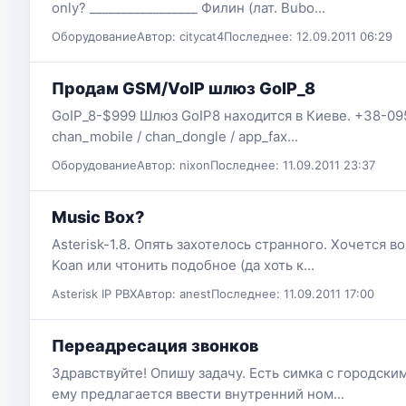
only? _________________ Филин (лат. Bubo...
Оборудование
Автор: citycat4
Последнее: 12.09.2011 06:29
Продам GSM/VoIP шлюз GoIP_8
GoIP_8-$999 Шлюз GoIP8 находится в Киеве. +38-095-939
chan_mobile / chan_dongle / app_fax...
Оборудование
Автор: nixon
Последнее: 11.09.2011 23:37
Music Box?
Asterisk-1.8. Опять захотелось странного. Хочется
Koan или чтонить подобное (да хоть к...
Asterisk IP PBX
Автор: anest
Последнее: 11.09.2011 17:00
Переадресация звонков
Здравствуйте! Опишу задачу. Есть симка с городски
ему предлагается ввести внутренний ном...