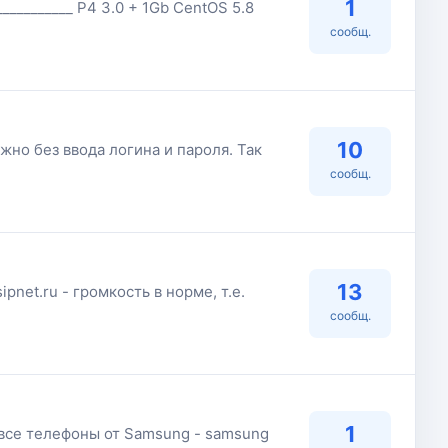
1
_________ P4 3.0 + 1Gb CentOS 5.8
сообщ.
10
жно без ввода логина и пароля. Так
сообщ.
13
pnet.ru - громкость в норме, т.е.
сообщ.
1
 все телефоны от Samsung - samsung