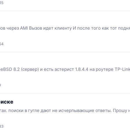
15
зов через AMI Вызов идет клиенту И после того как тот подн
54
reeBSD 8.2 (сервер) и есть астерист 1.8.4.4 на роутере TP
9
риске
гах. поиски в гугле дают не исчерпывающие ответы. Прошу 
33