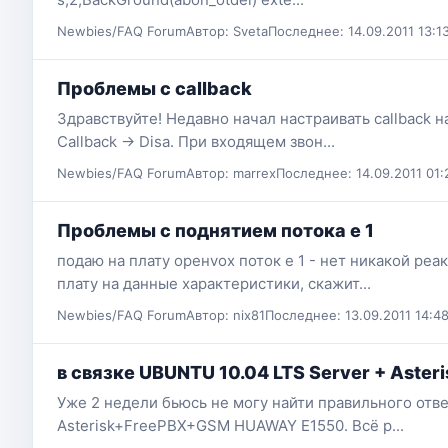
Newbies/FAQ Forum
Автор: Sveta
Последнее: 14.09.2011 13:1
Проблемы с callback
Здравствуйте! Недавно начал настраивать callback на
Callback -> Disa. При входящем звон...
Newbies/FAQ Forum
Автор: marrex
Последнее: 14.09.2011 01:
Проблемы с поднятием потока е 1
подаю на плату оренvох поток е 1 - нет никакой реа
плату на данные характеристики, скажит...
Newbies/FAQ Forum
Автор: nix81
Последнее: 13.09.2011 14:4
в связке UBUNTU 10.04 LTS Server + Ast
Уже 2 недели бьюсь не могу найти правильного отве
Asterisk+FreePBX+GSM HUAWAY E1550. Всё р...