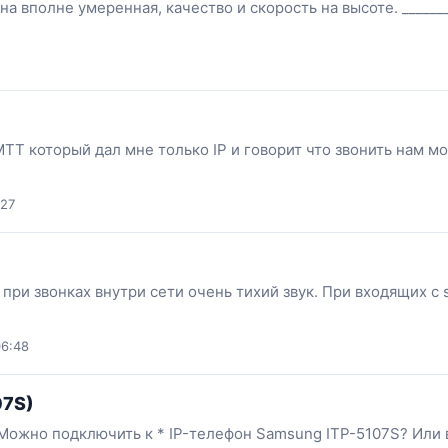
а вполне умеренная, качество и скорость на высоте. ________
TT который дал мне только IP и говорит что звонить нам мо
:27
при звонках внутри сети очень тихий звук. При входящих с si
06:48
07S)
 Можно подключить к * IP-телефон Samsung ITP-5107S? Или