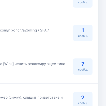
сообщ.
1
om/nixonch/a2billing / SFA /
сообщ.
7
чка [Wink] ченить релаксирующее типа
сообщ.
2
омер (симку), слышит приветствие и
сообщ.